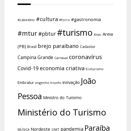
#cultura
#gastronomia
#cabedelo
#forro
#turismo
#mtur
#pbtur
Areia
Anac
brejo paraibano
(PB)
Brasil
Cadastur
coronavírus
Campina Grande
Carnaval
economia criativa
Covid-19
Ecoturismo
João
inovação
Embratur
engenho triunfo
Pessoa
Ministro do Turismo
Ministério do Turismo
Paraíba
pandemia
Nordeste
OMT
MÚSICA