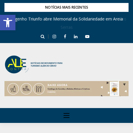
NOTÍCIAS MAIS RECENTES
Barra de Ferramentas Aberta
Dona Inês recebe Geraldo Azevedo no Festival de Inverno das
Engenho Triunfo abre Memorial da Solidariedade em Areia
Serras