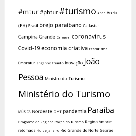
#turismo
#mtur
#pbtur
Areia
Anac
brejo paraibano
(PB)
Brasil
Cadastur
coronavírus
Campina Grande
Carnaval
economia criativa
Covid-19
Ecoturismo
João
inovação
Embratur
engenho triunfo
Pessoa
Ministro do Turismo
Ministério do Turismo
Paraíba
pandemia
Nordeste
OMT
MÚSICA
Regina Amorim
Programa de Regionalização do Turismo
Rio Grande do Norte
Sebrae
retomada
rio de janeiro