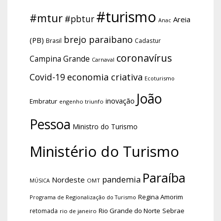
#turismo
#mtur
#pbtur
Areia
Anac
brejo paraibano
(PB)
Brasil
Cadastur
coronavírus
Campina Grande
Carnaval
economia criativa
Covid-19
Ecoturismo
João
inovação
Embratur
engenho triunfo
Pessoa
Ministro do Turismo
Ministério do Turismo
Paraíba
pandemia
Nordeste
OMT
MÚSICA
Regina Amorim
Programa de Regionalização do Turismo
Rio Grande do Norte
Sebrae
retomada
rio de janeiro