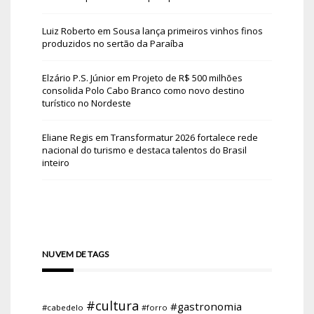
Luiz Roberto
em
Sousa lança primeiros vinhos finos
produzidos no sertão da Paraíba
Elzário P.S. Júnior
em
Projeto de R$ 500 milhões
consolida Polo Cabo Branco como novo destino
turístico no Nordeste
Eliane Regis
em
Transformatur 2026 fortalece rede
nacional do turismo e destaca talentos do Brasil
inteiro
NUVEM DE TAGS
#cultura
#gastronomia
#cabedelo
#forro