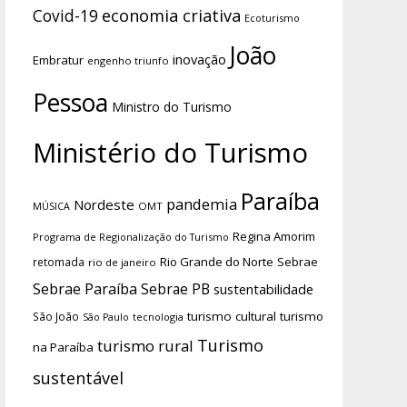
economia criativa
Covid-19
Ecoturismo
João
inovação
Embratur
engenho triunfo
Pessoa
Ministro do Turismo
Ministério do Turismo
Paraíba
pandemia
Nordeste
OMT
MÚSICA
Regina Amorim
Programa de Regionalização do Turismo
Rio Grande do Norte
Sebrae
retomada
rio de janeiro
Sebrae Paraíba
Sebrae PB
sustentabilidade
turismo cultural
turismo
São João
tecnologia
São Paulo
Turismo
turismo rural
na Paraíba
sustentável