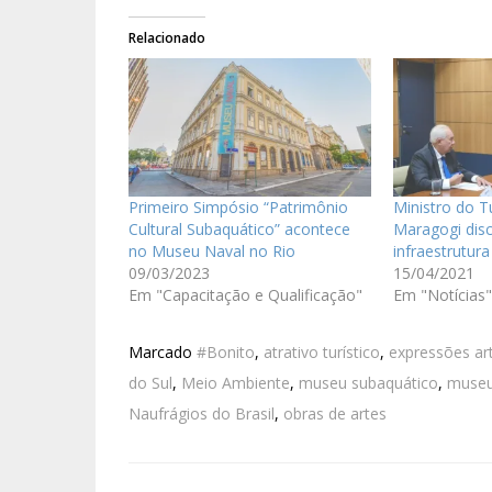
Relacionado
Primeiro Simpósio “Patrimônio
Ministro do T
Cultural Subaquático” acontece
Maragogi dis
no Museu Naval no Rio
infraestrutura
09/03/2023
15/04/2021
Em "Capacitação e Qualificação"
Em "Notícias"
Marcado
#Bonito
,
atrativo turístico
,
expressões art
do Sul
,
Meio Ambiente
,
museu subaquático
,
museu
Naufrágios do Brasil
,
obras de artes