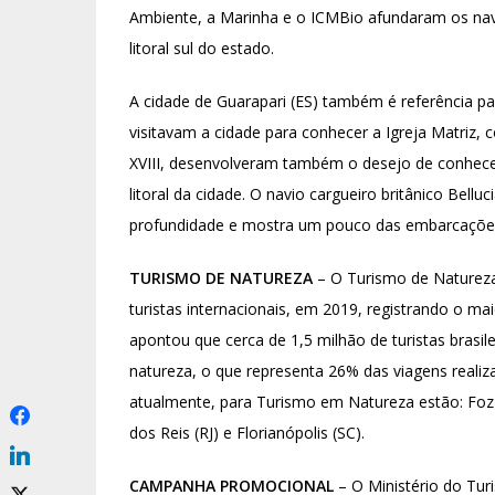
Ambiente, a Marinha e o ICMBio afundaram os nav
litoral sul do estado.
A cidade de Guarapari (ES) também é referência pa
visitavam a cidade para conhecer a Igreja Matriz, 
XVIII, desenvolveram também o desejo de conhece
litoral da cidade. O navio cargueiro britânico Bellu
profundidade e mostra um pouco das embarcações
TURISMO DE NATUREZA
– O Turismo de Natureza
turistas internacionais, em 2019, registrando o m
apontou que cerca de 1,5 milhão de turistas brasil
natureza, o que representa 26% das viagens realiza
atualmente, para Turismo em Natureza estão: Foz d
dos Reis (RJ) e Florianópolis (SC).
CAMPANHA PROMOCIONAL
– O Ministério do Tu