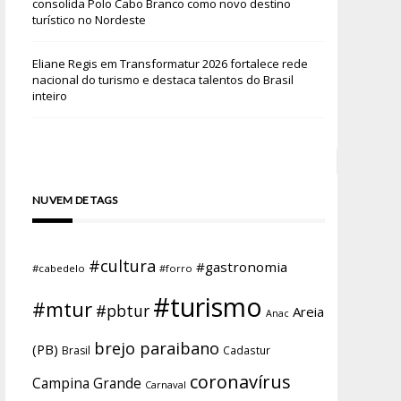
consolida Polo Cabo Branco como novo destino
turístico no Nordeste
Eliane Regis
em
Transformatur 2026 fortalece rede
nacional do turismo e destaca talentos do Brasil
inteiro
NUVEM DE TAGS
#cultura
#gastronomia
#cabedelo
#forro
#turismo
#mtur
#pbtur
Areia
Anac
brejo paraibano
(PB)
Brasil
Cadastur
coronavírus
Campina Grande
Carnaval