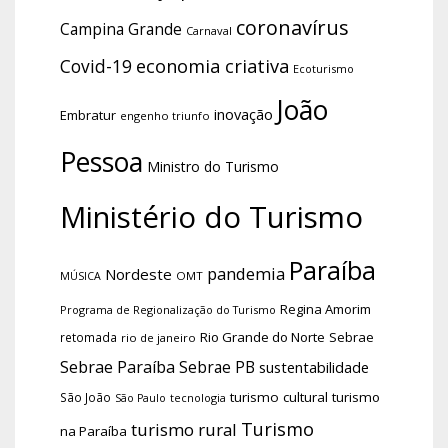
coronavírus
Campina Grande
Carnaval
economia criativa
Covid-19
Ecoturismo
João
inovação
Embratur
engenho triunfo
Pessoa
Ministro do Turismo
Ministério do Turismo
Paraíba
pandemia
Nordeste
OMT
MÚSICA
Regina Amorim
Programa de Regionalização do Turismo
Rio Grande do Norte
Sebrae
retomada
rio de janeiro
Sebrae Paraíba
Sebrae PB
sustentabilidade
turismo cultural
turismo
São João
tecnologia
São Paulo
Turismo
turismo rural
na Paraíba