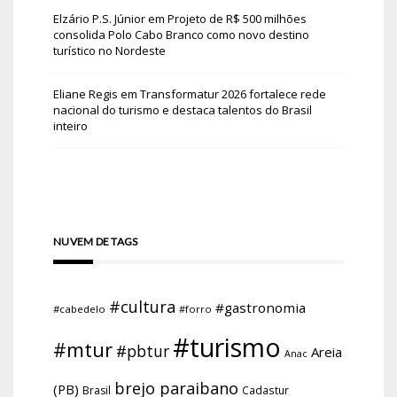
Elzário P.S. Júnior
em
Projeto de R$ 500 milhões
consolida Polo Cabo Branco como novo destino
turístico no Nordeste
Eliane Regis
em
Transformatur 2026 fortalece rede
nacional do turismo e destaca talentos do Brasil
inteiro
NUVEM DE TAGS
#cultura
#gastronomia
#cabedelo
#forro
#turismo
#mtur
#pbtur
Areia
Anac
brejo paraibano
(PB)
Brasil
Cadastur