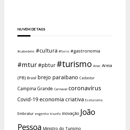
NUVEM DE TAGS
#cultura
#gastronomia
#cabedelo
#forro
#turismo
#mtur
#pbtur
Areia
Anac
brejo paraibano
(PB)
Brasil
Cadastur
coronavírus
Campina Grande
Carnaval
economia criativa
Covid-19
Ecoturismo
João
inovação
Embratur
engenho triunfo
Pessoa
Ministro do Turismo