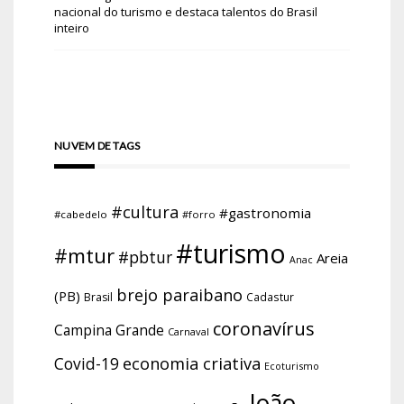
nacional do turismo e destaca talentos do Brasil
inteiro
NUVEM DE TAGS
#cultura
#gastronomia
#cabedelo
#forro
#turismo
#mtur
#pbtur
Areia
Anac
brejo paraibano
(PB)
Brasil
Cadastur
coronavírus
Campina Grande
Carnaval
economia criativa
Covid-19
Ecoturismo
João