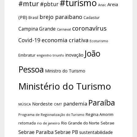
#turismo
#mtur
#pbtur
Areia
Anac
brejo paraibano
(PB)
Brasil
Cadastur
coronavírus
Campina Grande
Carnaval
economia criativa
Covid-19
Ecoturismo
João
inovação
Embratur
engenho triunfo
Pessoa
Ministro do Turismo
Ministério do Turismo
Paraíba
pandemia
Nordeste
OMT
MÚSICA
Regina Amorim
Programa de Regionalização do Turismo
Rio Grande do Norte
Sebrae
retomada
rio de janeiro
Sebrae Paraíba
Sebrae PB
sustentabilidade