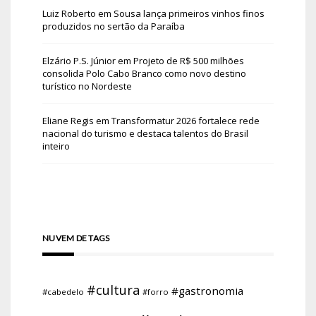
Luiz Roberto
em
Sousa lança primeiros vinhos finos
produzidos no sertão da Paraíba
Elzário P.S. Júnior
em
Projeto de R$ 500 milhões
consolida Polo Cabo Branco como novo destino
turístico no Nordeste
Eliane Regis
em
Transformatur 2026 fortalece rede
nacional do turismo e destaca talentos do Brasil
inteiro
NUVEM DE TAGS
#cultura
#gastronomia
#cabedelo
#forro