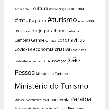
#cultura
#gastronomia
#cabedelo
#forro
#turismo
#mtur
#pbtur
Areia
Anac
brejo paraibano
(PB)
Brasil
Cadastur
coronavírus
Campina Grande
Carnaval
economia criativa
Covid-19
Ecoturismo
João
inovação
Embratur
engenho triunfo
Pessoa
Ministro do Turismo
Ministério do Turismo
Paraíba
pandemia
Nordeste
OMT
MÚSICA
Regina Amorim
Programa de Regionalização do Turismo