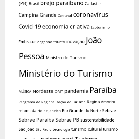
brejo paraibano
(PB)
Brasil
Cadastur
coronavírus
Campina Grande
Carnaval
economia criativa
Covid-19
Ecoturismo
João
inovação
Embratur
engenho triunfo
Pessoa
Ministro do Turismo
Ministério do Turismo
Paraíba
pandemia
Nordeste
OMT
MÚSICA
Regina Amorim
Programa de Regionalização do Turismo
Rio Grande do Norte
Sebrae
retomada
rio de janeiro
Sebrae Paraíba
Sebrae PB
sustentabilidade
turismo cultural
turismo
São João
tecnologia
São Paulo