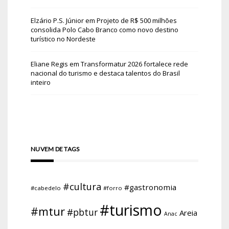
Elzário P.S. Júnior
em
Projeto de R$ 500 milhões
consolida Polo Cabo Branco como novo destino
turístico no Nordeste
Eliane Regis
em
Transformatur 2026 fortalece rede
nacional do turismo e destaca talentos do Brasil
inteiro
NUVEM DE TAGS
#cultura
#gastronomia
#cabedelo
#forro
#turismo
#mtur
#pbtur
Areia
Anac