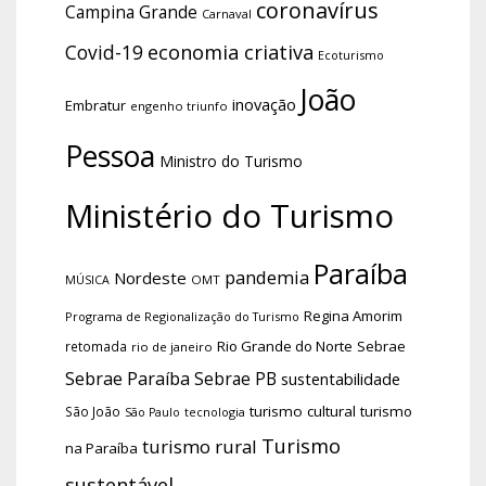
coronavírus
Campina Grande
Carnaval
economia criativa
Covid-19
Ecoturismo
João
inovação
Embratur
engenho triunfo
Pessoa
Ministro do Turismo
Ministério do Turismo
Paraíba
pandemia
Nordeste
OMT
MÚSICA
Regina Amorim
Programa de Regionalização do Turismo
Rio Grande do Norte
Sebrae
retomada
rio de janeiro
Sebrae Paraíba
Sebrae PB
sustentabilidade
turismo cultural
turismo
São João
tecnologia
São Paulo
Turismo
turismo rural
na Paraíba
sustentável