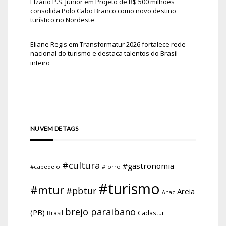
Elzário P.S. Júnior
em
Projeto de R$ 500 milhões
consolida Polo Cabo Branco como novo destino
turístico no Nordeste
Eliane Regis
em
Transformatur 2026 fortalece rede
nacional do turismo e destaca talentos do Brasil
inteiro
NUVEM DE TAGS
#cultura
#gastronomia
#cabedelo
#forro
#turismo
#mtur
#pbtur
Areia
Anac
brejo paraibano
(PB)
Brasil
Cadastur