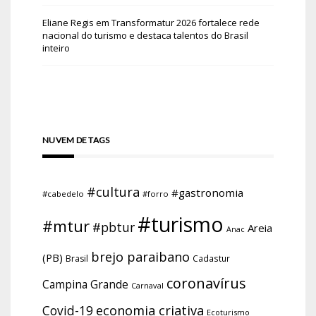
Eliane Regis
em
Transformatur 2026 fortalece rede
nacional do turismo e destaca talentos do Brasil
inteiro
NUVEM DE TAGS
#cultura
#gastronomia
#cabedelo
#forro
#turismo
#mtur
#pbtur
Areia
Anac
brejo paraibano
(PB)
Brasil
Cadastur
coronavírus
Campina Grande
Carnaval
economia criativa
Covid-19
Ecoturismo