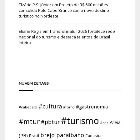
Elzário P.S. Júnior
em
Projeto de R$ 500 milhões
consolida Polo Cabo Branco como novo destino
turístico no Nordeste
Eliane Regis
em
Transformatur 2026 fortalece rede
nacional do turismo e destaca talentos do Brasil
inteiro
NUVEM DE TAGS
#cultura
#gastronomia
#cabedelo
#forro
#turismo
#mtur
#pbtur
Areia
Anac
brejo paraibano
(PB)
Brasil
Cadastur