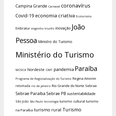
coronavírus
Campina Grande
Carnaval
economia criativa
Covid-19
Ecoturismo
João
inovação
Embratur
engenho triunfo
Pessoa
Ministro do Turismo
Ministério do Turismo
Paraíba
pandemia
Nordeste
OMT
MÚSICA
Regina Amorim
Programa de Regionalização do Turismo
Rio Grande do Norte
Sebrae
retomada
rio de janeiro
Sebrae Paraíba
Sebrae PB
sustentabilidade
turismo cultural
turismo
São João
tecnologia
São Paulo
Turismo
turismo rural
na Paraíba