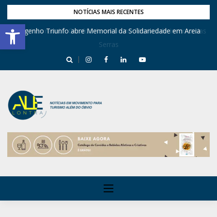
NOTÍCIAS MAIS RECENTES
Barra de Ferramentas Aberta
Dona Inês recebe Geraldo Azevedo no Festival de Inverno das
Engenho Triunfo abre Memorial da Solidariedade em Areia
Serras