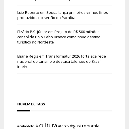
Luiz Roberto
em
Sousa lança primeiros vinhos finos
produzidos no sertão da Paraíba
Elzário P.S. Júnior
em
Projeto de R$ 500 milhões
consolida Polo Cabo Branco como novo destino
turístico no Nordeste
Eliane Regis
em
Transformatur 2026 fortalece rede
nacional do turismo e destaca talentos do Brasil
inteiro
NUVEM DE TAGS
#cultura
#gastronomia
#cabedelo
#forro