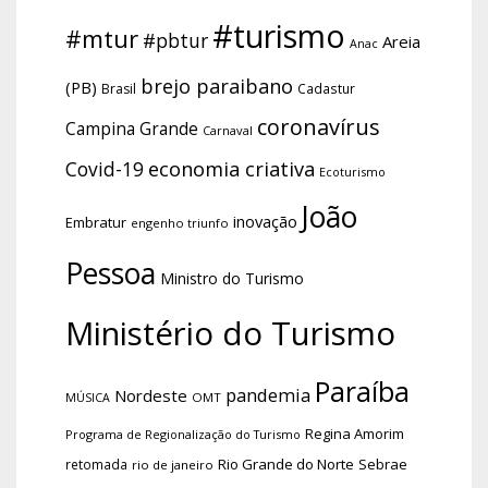
#turismo
#mtur
#pbtur
Areia
Anac
brejo paraibano
(PB)
Brasil
Cadastur
coronavírus
Campina Grande
Carnaval
economia criativa
Covid-19
Ecoturismo
João
inovação
Embratur
engenho triunfo
Pessoa
Ministro do Turismo
Ministério do Turismo
Paraíba
pandemia
Nordeste
OMT
MÚSICA
Regina Amorim
Programa de Regionalização do Turismo
Rio Grande do Norte
Sebrae
retomada
rio de janeiro