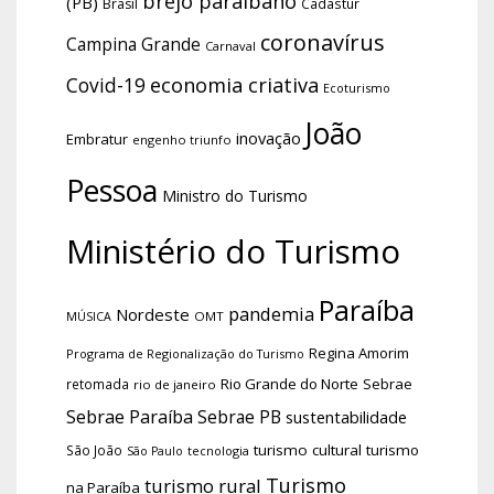
brejo paraibano
(PB)
Brasil
Cadastur
coronavírus
Campina Grande
Carnaval
economia criativa
Covid-19
Ecoturismo
João
inovação
Embratur
engenho triunfo
Pessoa
Ministro do Turismo
Ministério do Turismo
Paraíba
pandemia
Nordeste
OMT
MÚSICA
Regina Amorim
Programa de Regionalização do Turismo
Rio Grande do Norte
Sebrae
retomada
rio de janeiro
Sebrae Paraíba
Sebrae PB
sustentabilidade
turismo cultural
turismo
São João
tecnologia
São Paulo
Turismo
turismo rural
na Paraíba