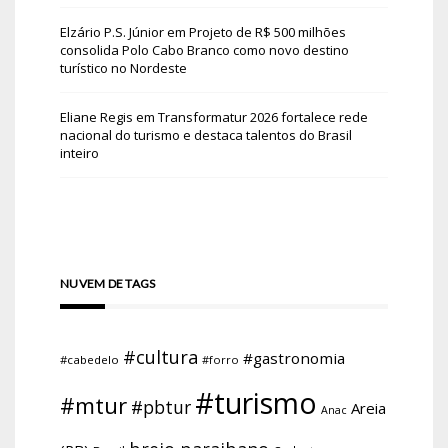
Elzário P.S. Júnior
em
Projeto de R$ 500 milhões
consolida Polo Cabo Branco como novo destino
turístico no Nordeste
Eliane Regis
em
Transformatur 2026 fortalece rede
nacional do turismo e destaca talentos do Brasil
inteiro
NUVEM DE TAGS
#cultura
#gastronomia
#cabedelo
#forro
#turismo
#mtur
#pbtur
Areia
Anac