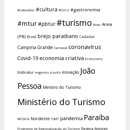
#cultura
#gastronomia
#cabedelo
#forro
#turismo
#mtur
#pbtur
Areia
Anac
brejo paraibano
(PB)
Brasil
Cadastur
coronavírus
Campina Grande
Carnaval
economia criativa
Covid-19
Ecoturismo
João
inovação
Embratur
engenho triunfo
Pessoa
Ministro do Turismo
Ministério do Turismo
Paraíba
pandemia
Nordeste
OMT
MÚSICA
Regina Amorim
Programa de Regionalização do Turismo