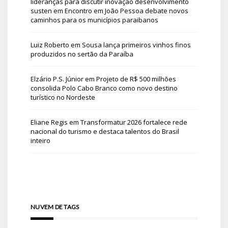
lideranças para discutir inovação desenvolvimento
susten
em
Encontro em João Pessoa debate novos
caminhos para os municípios paraibanos
Luiz Roberto
em
Sousa lança primeiros vinhos finos
produzidos no sertão da Paraíba
Elzário P.S. Júnior
em
Projeto de R$ 500 milhões
consolida Polo Cabo Branco como novo destino
turístico no Nordeste
Eliane Regis
em
Transformatur 2026 fortalece rede
nacional do turismo e destaca talentos do Brasil
inteiro
NUVEM DE TAGS