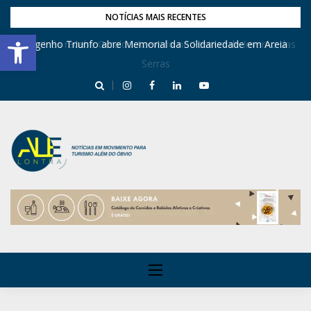
NOTÍCIAS MAIS RECENTES
Barra de Ferramentas Aberta
Dona Inês recebe Geraldo Azevedo no Festival de Inverno das
Engenho Triunfo abre Memorial da Solidariedade em Areia
Serras