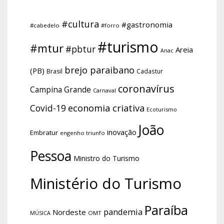
#cultura
#gastronomia
#cabedelo
#forro
#turismo
#mtur
#pbtur
Areia
Anac
brejo paraibano
(PB)
Brasil
Cadastur
coronavírus
Campina Grande
Carnaval
economia criativa
Covid-19
Ecoturismo
João
inovação
Embratur
engenho triunfo
Pessoa
Ministro do Turismo
Ministério do Turismo
Paraíba
pandemia
Nordeste
OMT
MÚSICA