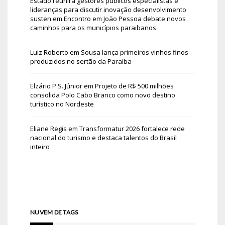
Estado reunirá gestores públicos especialistas e
lideranças para discutir inovação desenvolvimento
susten
em
Encontro em João Pessoa debate novos
caminhos para os municípios paraibanos
Luiz Roberto
em
Sousa lança primeiros vinhos finos
produzidos no sertão da Paraíba
Elzário P.S. Júnior
em
Projeto de R$ 500 milhões
consolida Polo Cabo Branco como novo destino
turístico no Nordeste
Eliane Regis
em
Transformatur 2026 fortalece rede
nacional do turismo e destaca talentos do Brasil
inteiro
NUVEM DE TAGS