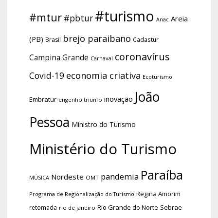
#turismo
#mtur
#pbtur
Areia
Anac
brejo paraibano
(PB)
Brasil
Cadastur
coronavírus
Campina Grande
Carnaval
economia criativa
Covid-19
Ecoturismo
João
inovação
Embratur
engenho triunfo
Pessoa
Ministro do Turismo
Ministério do Turismo
Paraíba
pandemia
Nordeste
OMT
MÚSICA
Regina Amorim
Programa de Regionalização do Turismo
Rio Grande do Norte
Sebrae
retomada
rio de janeiro