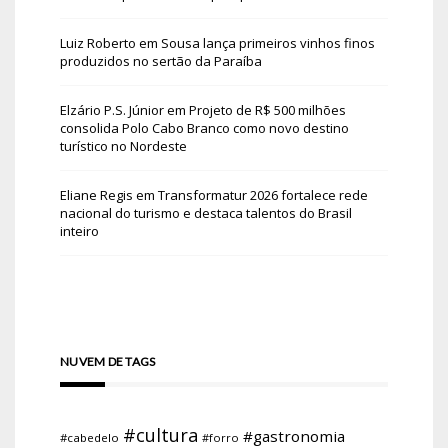
Luiz Roberto
em
Sousa lança primeiros vinhos finos
produzidos no sertão da Paraíba
Elzário P.S. Júnior
em
Projeto de R$ 500 milhões
consolida Polo Cabo Branco como novo destino
turístico no Nordeste
Eliane Regis
em
Transformatur 2026 fortalece rede
nacional do turismo e destaca talentos do Brasil
inteiro
NUVEM DE TAGS
#cultura
#gastronomia
#cabedelo
#forro