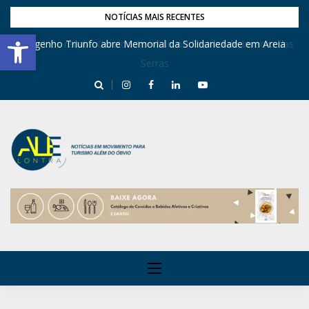
NOTÍCIAS MAIS RECENTES
Barra de Ferramentas Aberta
Dona Inês recebe Geraldo Azevedo no Festival de Inverno das
Engenho Triunfo abre Memorial da Solidariedade em Areia
Serras