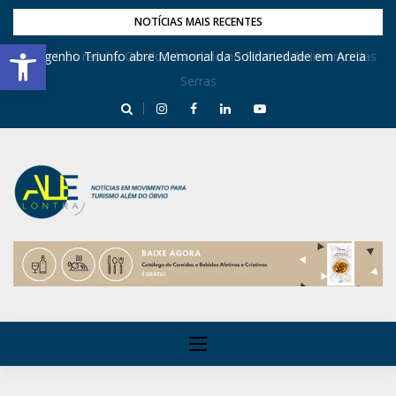
NOTÍCIAS MAIS RECENTES
Barra de Ferramentas Aberta
Dona Inês recebe Geraldo Azevedo no Festival de Inverno das
Engenho Triunfo abre Memorial da Solidariedade em Areia
Serras