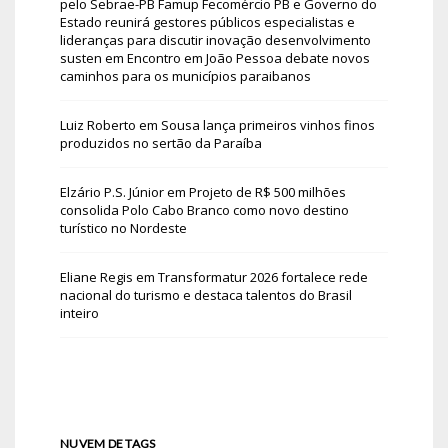
pelo Sebrae-PB Famup Fecomércio PB e Governo do
Estado reunirá gestores públicos especialistas e
lideranças para discutir inovação desenvolvimento
susten
em
Encontro em João Pessoa debate novos
caminhos para os municípios paraibanos
Luiz Roberto
em
Sousa lança primeiros vinhos finos
produzidos no sertão da Paraíba
Elzário P.S. Júnior
em
Projeto de R$ 500 milhões
consolida Polo Cabo Branco como novo destino
turístico no Nordeste
Eliane Regis
em
Transformatur 2026 fortalece rede
nacional do turismo e destaca talentos do Brasil
inteiro
NUVEM DE TAGS