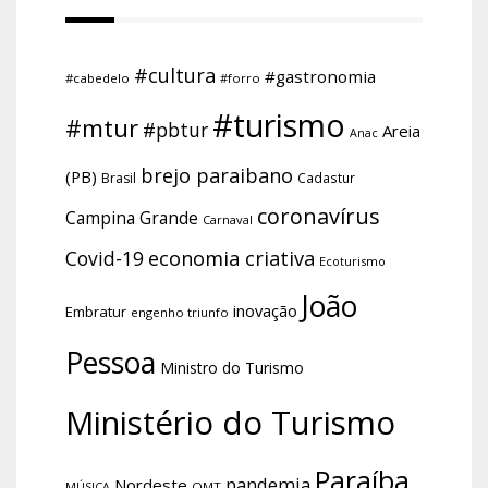
#cultura
#gastronomia
#cabedelo
#forro
#turismo
#mtur
#pbtur
Areia
Anac
brejo paraibano
(PB)
Brasil
Cadastur
coronavírus
Campina Grande
Carnaval
economia criativa
Covid-19
Ecoturismo
João
inovação
Embratur
engenho triunfo
Pessoa
Ministro do Turismo
Ministério do Turismo
Paraíba
pandemia
Nordeste
OMT
MÚSICA