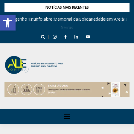
NOTÍCIAS MAIS RECENTES
Barra de Ferramentas Aberta
Dona Inês recebe Geraldo Azevedo no Festival de Inverno das
Engenho Triunfo abre Memorial da Solidariedade em Areia
Serras