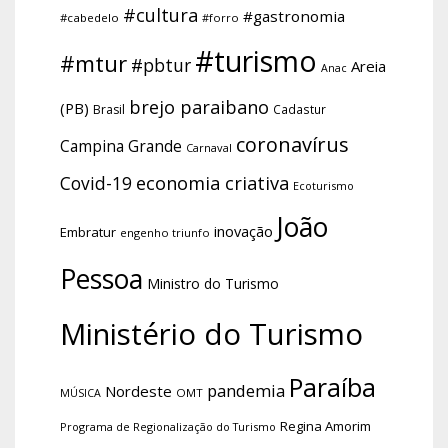
#cultura
#gastronomia
#cabedelo
#forro
#turismo
#mtur
#pbtur
Areia
Anac
brejo paraibano
(PB)
Brasil
Cadastur
coronavírus
Campina Grande
Carnaval
economia criativa
Covid-19
Ecoturismo
João
inovação
Embratur
engenho triunfo
Pessoa
Ministro do Turismo
Ministério do Turismo
Paraíba
pandemia
Nordeste
OMT
MÚSICA
Regina Amorim
Programa de Regionalização do Turismo