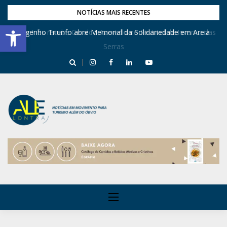
NOTÍCIAS MAIS RECENTES
Barra de Ferramentas Aberta
Dona Inês recebe Geraldo Azevedo no Festival de Inverno das
Engenho Triunfo abre Memorial da Solidariedade em Areia
Serras