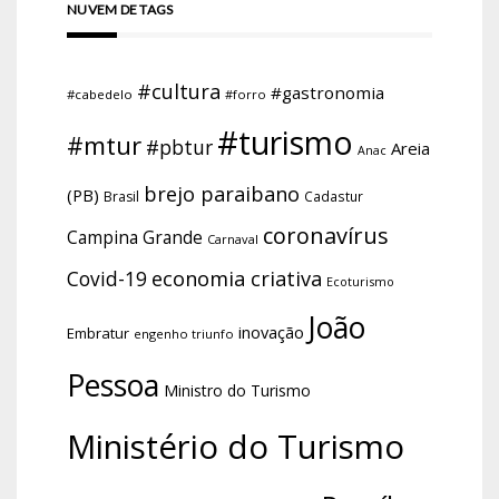
NUVEM DE TAGS
#cultura
#gastronomia
#cabedelo
#forro
#turismo
#mtur
#pbtur
Areia
Anac
brejo paraibano
(PB)
Brasil
Cadastur
coronavírus
Campina Grande
Carnaval
economia criativa
Covid-19
Ecoturismo
João
inovação
Embratur
engenho triunfo
Pessoa
Ministro do Turismo
Ministério do Turismo