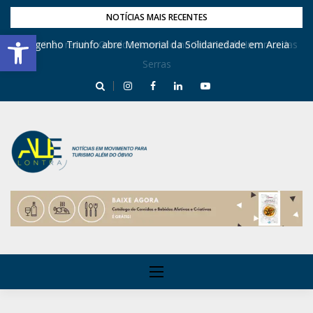
NOTÍCIAS MAIS RECENTES
Barra de Ferramentas Aberta
Dona Inês recebe Geraldo Azevedo no Festival de Inverno das
Engenho Triunfo abre Memorial da Solidariedade em Areia
Serras