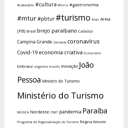
#cultura
#gastronomia
#cabedelo
#forro
#turismo
#mtur
#pbtur
Areia
Anac
brejo paraibano
(PB)
Brasil
Cadastur
coronavírus
Campina Grande
Carnaval
economia criativa
Covid-19
Ecoturismo
João
inovação
Embratur
engenho triunfo
Pessoa
Ministro do Turismo
Ministério do Turismo
Paraíba
pandemia
Nordeste
OMT
MÚSICA
Regina Amorim
Programa de Regionalização do Turismo