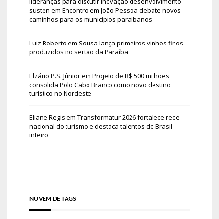
lideranças para discutir inovação desenvolvimento
susten
em
Encontro em João Pessoa debate novos
caminhos para os municípios paraibanos
Luiz Roberto
em
Sousa lança primeiros vinhos finos
produzidos no sertão da Paraíba
Elzário P.S. Júnior
em
Projeto de R$ 500 milhões
consolida Polo Cabo Branco como novo destino
turístico no Nordeste
Eliane Regis
em
Transformatur 2026 fortalece rede
nacional do turismo e destaca talentos do Brasil
inteiro
NUVEM DE TAGS