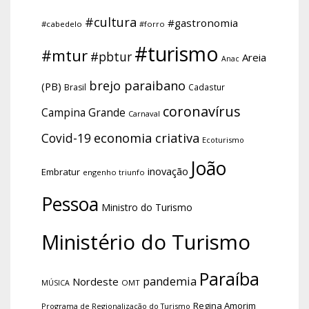
#cultura
#gastronomia
#cabedelo
#forro
#turismo
#mtur
#pbtur
Areia
Anac
brejo paraibano
(PB)
Brasil
Cadastur
coronavírus
Campina Grande
Carnaval
economia criativa
Covid-19
Ecoturismo
João
inovação
Embratur
engenho triunfo
Pessoa
Ministro do Turismo
Ministério do Turismo
Paraíba
pandemia
Nordeste
OMT
MÚSICA
Regina Amorim
Programa de Regionalização do Turismo