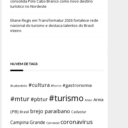
consolida Polo Cabo Branco como novo destino
turístico no Nordeste
Eliane Regis
em
Transformatur 2026 fortalece rede
nacional do turismo e destaca talentos do Brasil
inteiro
NUVEM DE TAGS
#cultura
#gastronomia
#cabedelo
#forro
#turismo
#mtur
#pbtur
Areia
Anac
brejo paraibano
(PB)
Brasil
Cadastur
coronavírus
Campina Grande
Carnaval