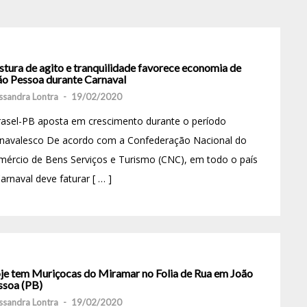
stura de agito e tranquilidade favorece economia de
ão Pessoa durante Carnaval
ssandra Lontra
-
19/02/2020
rasel-PB aposta em crescimento durante o período
rnavalesco De acordo com a Confederação Nacional do
ércio de Bens Serviços e Turismo (CNC), em todo o país
arnaval deve faturar [ … ]
je tem Muriçocas do Miramar no Folia de Rua em João
ssoa (PB)
ssandra Lontra
-
19/02/2020