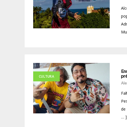
Alc
po
Adr
Mur
En
pr
CULTURA
Ale
Fa
Pes
de 
… ]