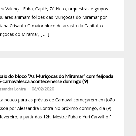
eu Valença, Fuba, Capilé, Zé Neto, orquestras e grupos
pulares animam foliões das Muriçocas do Miramar por
iana Crisanto O maior bloco de arrasto da Capital, o
içocas do Miramar, [ … ]
saio do bloco “As Muriçocas do Miramar” com feijoada
é-carnavalesca acontece nesse domingo (9)
ssandra Lontra
-
06/02/2020
lta pouco para as prévias de Carnaval começarem em João
soa por Alessandra Lontra No próximo domingo, dia (9)
fevereiro, a partir das 12h, Mestre Fuba e Yuri Carvalho [