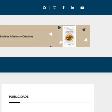
cha abre mentoria de storytelling com 10 vagas
PUBLICIDADE