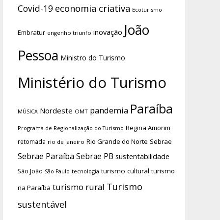
economia criativa
Covid-19
Ecoturismo
João
inovação
Embratur
engenho triunfo
Pessoa
Ministro do Turismo
Ministério do Turismo
Paraíba
pandemia
Nordeste
OMT
MÚSICA
Regina Amorim
Programa de Regionalização do Turismo
Rio Grande do Norte
Sebrae
retomada
rio de janeiro
Sebrae Paraíba
Sebrae PB
sustentabilidade
turismo cultural
turismo
São João
tecnologia
São Paulo
Turismo
turismo rural
na Paraíba
sustentável