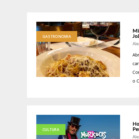
Mi
Jo
GASTRONOMIA
Ale
Ab
ca
Com
o C
Ho
Pe
CULTURA
Ale