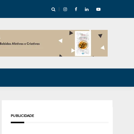
cha abre mentoria de storytelling com 10 vagas
PUBLICIDADE