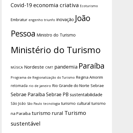
economia criativa
Covid-19
Ecoturismo
João
inovação
Embratur
engenho triunfo
Pessoa
Ministro do Turismo
Ministério do Turismo
Paraíba
pandemia
Nordeste
OMT
MÚSICA
Regina Amorim
Programa de Regionalização do Turismo
Rio Grande do Norte
Sebrae
retomada
rio de janeiro
Sebrae Paraíba
Sebrae PB
sustentabilidade
turismo cultural
turismo
São João
tecnologia
São Paulo
Turismo
turismo rural
na Paraíba
sustentável