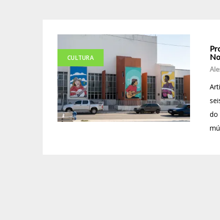
Pr
No
CULTURA
Ale
Art
sei
do 
mús