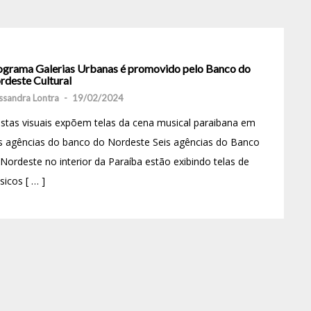
ograma Galerias Urbanas é promovido pelo Banco do
rdeste Cultural
ssandra Lontra
-
19/02/2024
istas visuais expõem telas da cena musical paraibana em
s agências do banco do Nordeste Seis agências do Banco
Nordeste no interior da Paraíba estão exibindo telas de
icos [ … ]