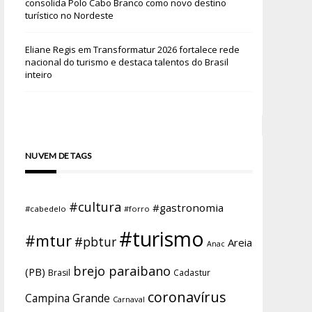
consolida Polo Cabo Branco como novo destino
turístico no Nordeste
Eliane Regis
em
Transformatur 2026 fortalece rede
nacional do turismo e destaca talentos do Brasil
inteiro
NUVEM DE TAGS
#cultura
#gastronomia
#cabedelo
#forro
#turismo
#mtur
#pbtur
Areia
Anac
brejo paraibano
(PB)
Brasil
Cadastur
coronavírus
Campina Grande
Carnaval