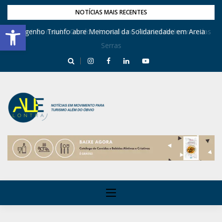
NOTÍCIAS MAIS RECENTES
Barra de Ferramentas Aberta
Dona Inês recebe Geraldo Azevedo no Festival de Inverno das
Engenho Triunfo abre Memorial da Solidariedade em Areia
Serras