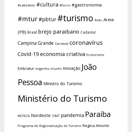
#cultura
#gastronomia
#cabedelo
#forro
#turismo
#mtur
#pbtur
Areia
Anac
brejo paraibano
(PB)
Brasil
Cadastur
coronavírus
Campina Grande
Carnaval
economia criativa
Covid-19
Ecoturismo
João
inovação
Embratur
engenho triunfo
Pessoa
Ministro do Turismo
Ministério do Turismo
Paraíba
pandemia
Nordeste
OMT
MÚSICA
Regina Amorim
Programa de Regionalização do Turismo