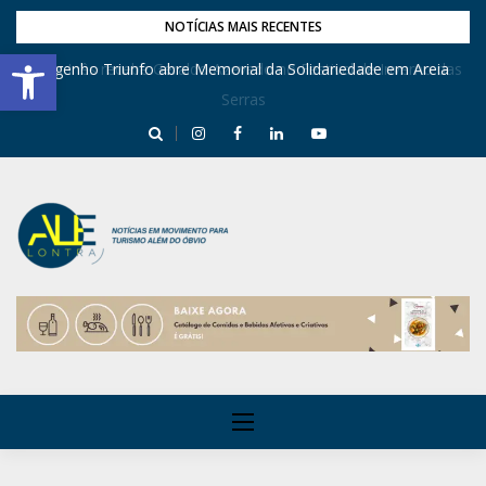
NOTÍCIAS MAIS RECENTES
Barra de Ferramentas Aberta
Dona Inês recebe Geraldo Azevedo no Festival de Inverno das
Engenho Triunfo abre Memorial da Solidariedade em Areia
Serras