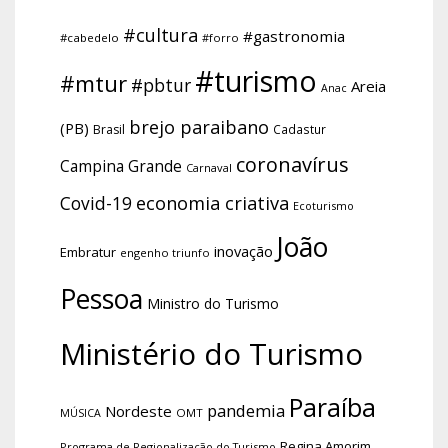
#cultura
#gastronomia
#cabedelo
#forro
#turismo
#mtur
#pbtur
Areia
Anac
brejo paraibano
(PB)
Brasil
Cadastur
coronavírus
Campina Grande
Carnaval
economia criativa
Covid-19
Ecoturismo
João
inovação
Embratur
engenho triunfo
Pessoa
Ministro do Turismo
Ministério do Turismo
Paraíba
pandemia
Nordeste
OMT
MÚSICA
Regina Amorim
Programa de Regionalização do Turismo