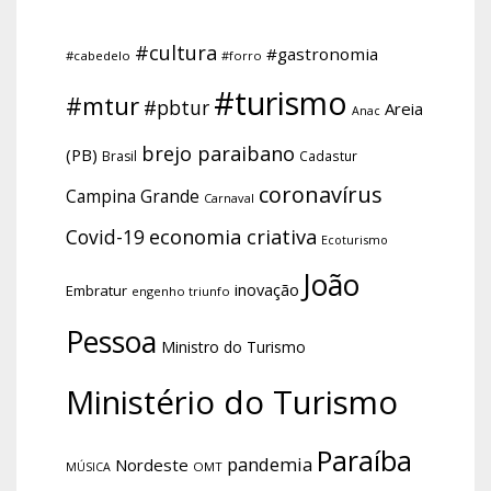
#cultura
#gastronomia
#cabedelo
#forro
#turismo
#mtur
#pbtur
Areia
Anac
brejo paraibano
(PB)
Brasil
Cadastur
coronavírus
Campina Grande
Carnaval
economia criativa
Covid-19
Ecoturismo
João
inovação
Embratur
engenho triunfo
Pessoa
Ministro do Turismo
Ministério do Turismo
Paraíba
pandemia
Nordeste
OMT
MÚSICA