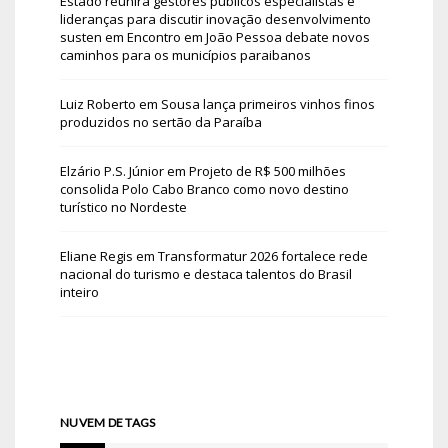
Estado reunirá gestores públicos especialistas e
lideranças para discutir inovação desenvolvimento
susten
em
Encontro em João Pessoa debate novos
caminhos para os municípios paraibanos
Luiz Roberto
em
Sousa lança primeiros vinhos finos
produzidos no sertão da Paraíba
Elzário P.S. Júnior
em
Projeto de R$ 500 milhões
consolida Polo Cabo Branco como novo destino
turístico no Nordeste
Eliane Regis
em
Transformatur 2026 fortalece rede
nacional do turismo e destaca talentos do Brasil
inteiro
NUVEM DE TAGS