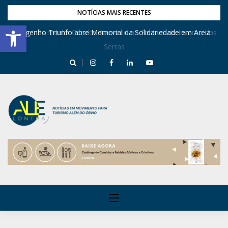
NOTÍCIAS MAIS RECENTES
Barra de Ferramentas Aberta
Dona Inês recebe Geraldo Azevedo no Festival de Inverno das
Engenho Triunfo abre Memorial da Solidariedade em Areia
Serras