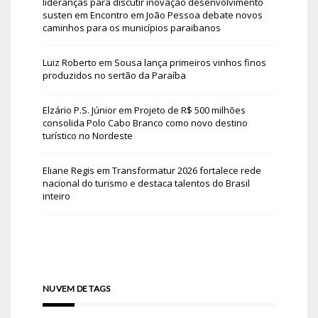
lideranças para discutir inovação desenvolvimento
susten
em
Encontro em João Pessoa debate novos
caminhos para os municípios paraibanos
Luiz Roberto
em
Sousa lança primeiros vinhos finos
produzidos no sertão da Paraíba
Elzário P.S. Júnior
em
Projeto de R$ 500 milhões
consolida Polo Cabo Branco como novo destino
turístico no Nordeste
Eliane Regis
em
Transformatur 2026 fortalece rede
nacional do turismo e destaca talentos do Brasil
inteiro
NUVEM DE TAGS