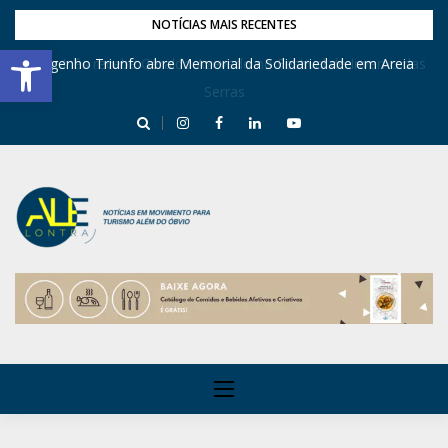
NOTÍCIAS MAIS RECENTES
Barra de Ferramentas Aberta
Dona Inês recebe Geraldo Azevedo no Festival de Inverno das
Engenho Triunfo abre Memorial da Solidariedade em Areia
Serras