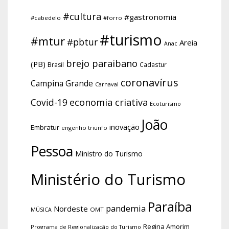
#cultura
#gastronomia
#cabedelo
#forro
#turismo
#mtur
#pbtur
Areia
Anac
brejo paraibano
(PB)
Brasil
Cadastur
coronavírus
Campina Grande
Carnaval
economia criativa
Covid-19
Ecoturismo
João
inovação
Embratur
engenho triunfo
Pessoa
Ministro do Turismo
Ministério do Turismo
Paraíba
pandemia
Nordeste
OMT
MÚSICA
Regina Amorim
Programa de Regionalização do Turismo