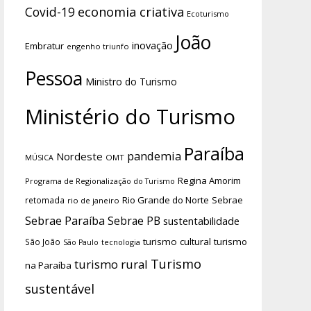
economia criativa
Covid-19
Ecoturismo
João
inovação
Embratur
engenho triunfo
Pessoa
Ministro do Turismo
Ministério do Turismo
Paraíba
pandemia
Nordeste
OMT
MÚSICA
Regina Amorim
Programa de Regionalização do Turismo
Rio Grande do Norte
Sebrae
retomada
rio de janeiro
Sebrae Paraíba
Sebrae PB
sustentabilidade
turismo cultural
turismo
São João
tecnologia
São Paulo
Turismo
turismo rural
na Paraíba
sustentável