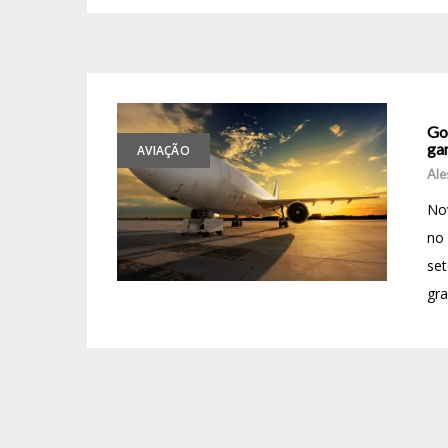
Gov
gar
AVIAÇÃO
Ale
Nov
no 
se
gra