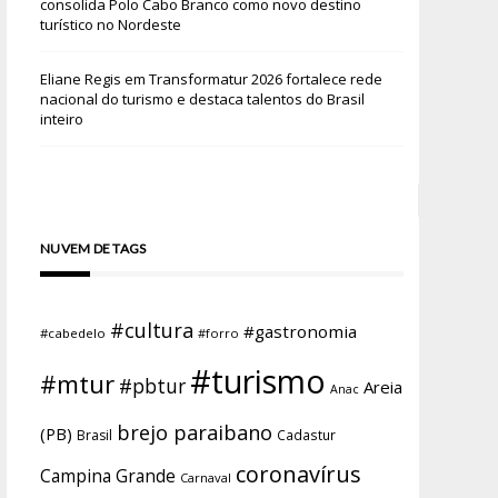
consolida Polo Cabo Branco como novo destino
turístico no Nordeste
Eliane Regis
em
Transformatur 2026 fortalece rede
nacional do turismo e destaca talentos do Brasil
inteiro
NUVEM DE TAGS
#cultura
#gastronomia
#cabedelo
#forro
#turismo
#mtur
#pbtur
Areia
Anac
brejo paraibano
(PB)
Brasil
Cadastur
coronavírus
Campina Grande
Carnaval