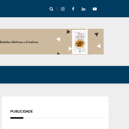
cha abre mentoria de storytelling com 10 vagas
PUBLICIDADE