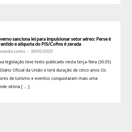
erno sanciona lei para impulsionar setor aéreo: Perse é
antido e alíquota do PIS/Cofins é zerada
ssandra Lontra
-
30/05/2023
a legislação teve texto publicado nesta terça-feira (30.05)
Diário Oficial da União e terá duração de cinco anos Os
tores de turismo e eventos conquistaram mais uma
nde vitória [ … ]