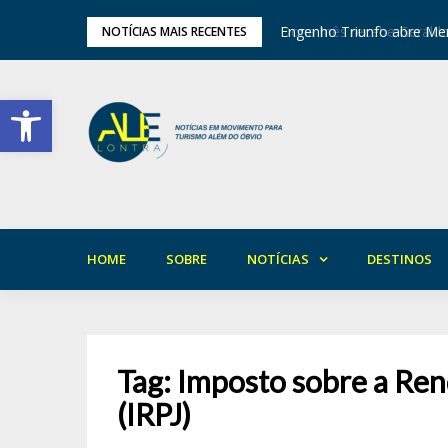
tival de Inverno das Serras
Engenho Triunfo abre Mem
NOTÍCIAS MAIS RECENTES
Barra de Ferramentas Aberta
HOME
SOBRE
NOTÍCIAS
DESTINOS
Tag:
Imposto sobre a Ren
(IRPJ)