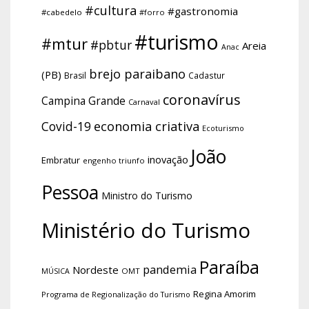
#cultura
#gastronomia
#cabedelo
#forro
#turismo
#mtur
#pbtur
Areia
Anac
brejo paraibano
(PB)
Brasil
Cadastur
coronavírus
Campina Grande
Carnaval
economia criativa
Covid-19
Ecoturismo
João
inovação
Embratur
engenho triunfo
Pessoa
Ministro do Turismo
Ministério do Turismo
Paraíba
pandemia
Nordeste
OMT
MÚSICA
Regina Amorim
Programa de Regionalização do Turismo