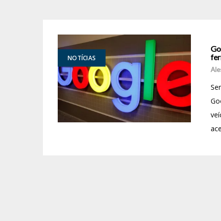
Go
fe
NOTÍCIAS
Ale
Ser
Go
veí
ace