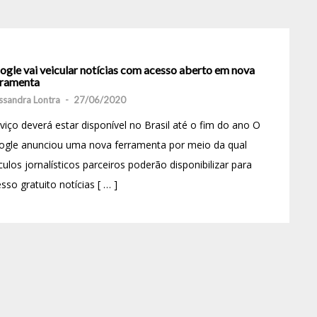
ogle vai veicular notícias com acesso aberto em nova
rramenta
ssandra Lontra
-
27/06/2020
viço deverá estar disponível no Brasil até o fim do ano O
ogle anunciou uma nova ferramenta por meio da qual
culos jornalísticos parceiros poderão disponibilizar para
sso gratuito notícias [ … ]