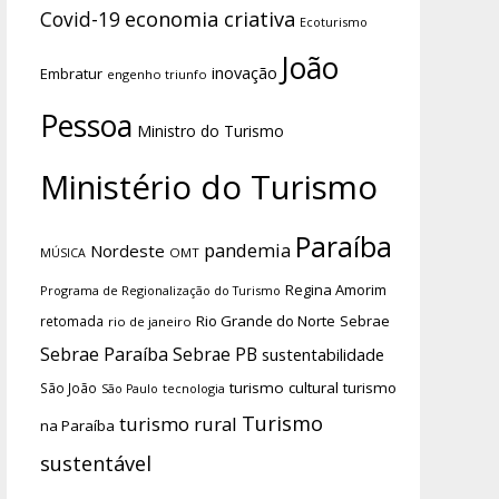
economia criativa
Covid-19
Ecoturismo
João
inovação
Embratur
engenho triunfo
Pessoa
Ministro do Turismo
Ministério do Turismo
Paraíba
pandemia
Nordeste
OMT
MÚSICA
Regina Amorim
Programa de Regionalização do Turismo
Rio Grande do Norte
Sebrae
retomada
rio de janeiro
Sebrae Paraíba
Sebrae PB
sustentabilidade
turismo cultural
turismo
São João
tecnologia
São Paulo
Turismo
turismo rural
na Paraíba
sustentável