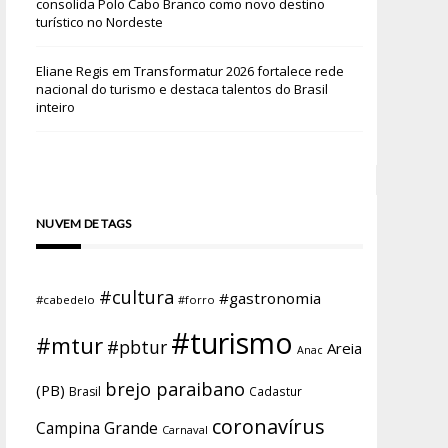
consolida Polo Cabo Branco como novo destino
turístico no Nordeste
Eliane Regis
em
Transformatur 2026 fortalece rede
nacional do turismo e destaca talentos do Brasil
inteiro
NUVEM DE TAGS
#cultura
#gastronomia
#cabedelo
#forro
#turismo
#mtur
#pbtur
Areia
Anac
brejo paraibano
(PB)
Brasil
Cadastur
coronavírus
Campina Grande
Carnaval