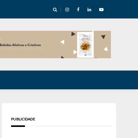
cha abre mentoria de storytelling com 10 vagas
PUBLICIDADE