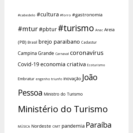
#cultura
#gastronomia
#cabedelo
#forro
#turismo
#mtur
#pbtur
Areia
Anac
brejo paraibano
(PB)
Brasil
Cadastur
coronavírus
Campina Grande
Carnaval
economia criativa
Covid-19
Ecoturismo
João
inovação
Embratur
engenho triunfo
Pessoa
Ministro do Turismo
Ministério do Turismo
Paraíba
pandemia
Nordeste
OMT
MÚSICA