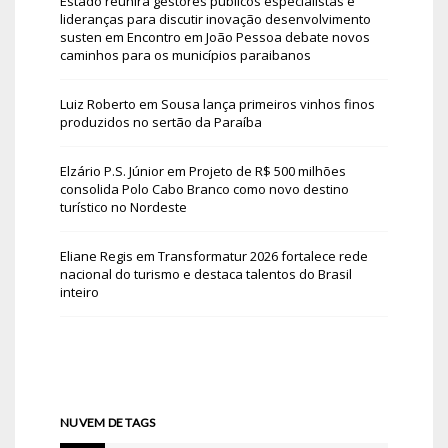
Estado reunirá gestores públicos especialistas e
lideranças para discutir inovação desenvolvimento
susten
em
Encontro em João Pessoa debate novos
caminhos para os municípios paraibanos
Luiz Roberto
em
Sousa lança primeiros vinhos finos
produzidos no sertão da Paraíba
Elzário P.S. Júnior
em
Projeto de R$ 500 milhões
consolida Polo Cabo Branco como novo destino
turístico no Nordeste
Eliane Regis
em
Transformatur 2026 fortalece rede
nacional do turismo e destaca talentos do Brasil
inteiro
NUVEM DE TAGS