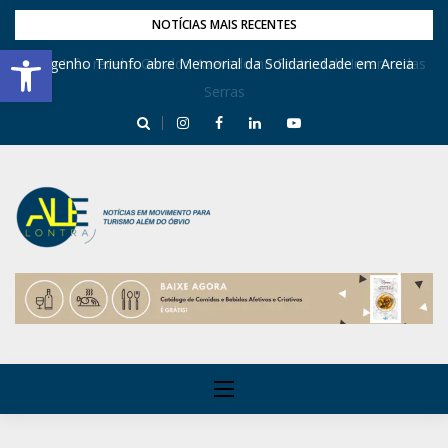
NOTÍCIAS MAIS RECENTES
Barra de Ferramentas Aberta
Dona Inês recebe Geraldo Azevedo no Festival de Inverno das
Engenho Triunfo abre Memorial da Solidariedade em Areia
Serras