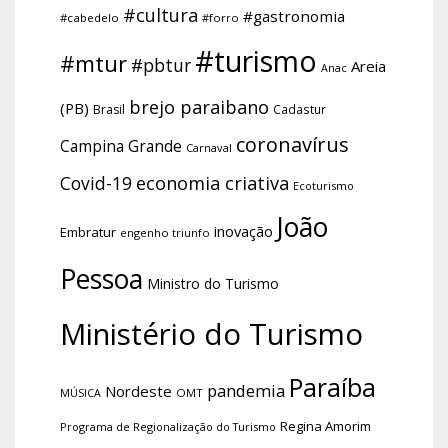
#cultura
#gastronomia
#cabedelo
#forro
#turismo
#mtur
#pbtur
Areia
Anac
brejo paraibano
(PB)
Brasil
Cadastur
coronavírus
Campina Grande
Carnaval
economia criativa
Covid-19
Ecoturismo
João
inovação
Embratur
engenho triunfo
Pessoa
Ministro do Turismo
Ministério do Turismo
Paraíba
pandemia
Nordeste
OMT
MÚSICA
Regina Amorim
Programa de Regionalização do Turismo