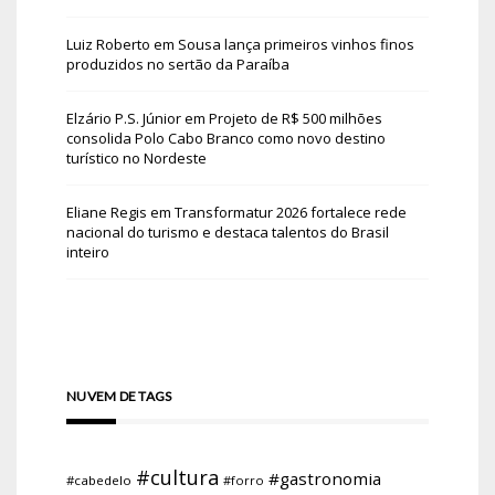
Luiz Roberto
em
Sousa lança primeiros vinhos finos
produzidos no sertão da Paraíba
Elzário P.S. Júnior
em
Projeto de R$ 500 milhões
consolida Polo Cabo Branco como novo destino
turístico no Nordeste
Eliane Regis
em
Transformatur 2026 fortalece rede
nacional do turismo e destaca talentos do Brasil
inteiro
NUVEM DE TAGS
#cultura
#gastronomia
#cabedelo
#forro