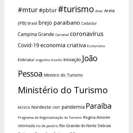
#turismo
#mtur
#pbtur
Areia
Anac
brejo paraibano
(PB)
Brasil
Cadastur
coronavírus
Campina Grande
Carnaval
economia criativa
Covid-19
Ecoturismo
João
inovação
Embratur
engenho triunfo
Pessoa
Ministro do Turismo
Ministério do Turismo
Paraíba
pandemia
Nordeste
OMT
MÚSICA
Regina Amorim
Programa de Regionalização do Turismo
Rio Grande do Norte
Sebrae
retomada
rio de janeiro