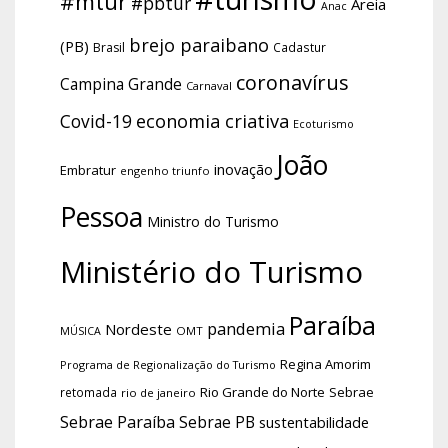
#mtur
#pbtur
Areia
Anac
brejo paraibano
(PB)
Brasil
Cadastur
coronavírus
Campina Grande
Carnaval
economia criativa
Covid-19
Ecoturismo
João
inovação
Embratur
engenho triunfo
Pessoa
Ministro do Turismo
Ministério do Turismo
Paraíba
pandemia
Nordeste
OMT
MÚSICA
Regina Amorim
Programa de Regionalização do Turismo
Rio Grande do Norte
Sebrae
retomada
rio de janeiro
Sebrae Paraíba
Sebrae PB
sustentabilidade