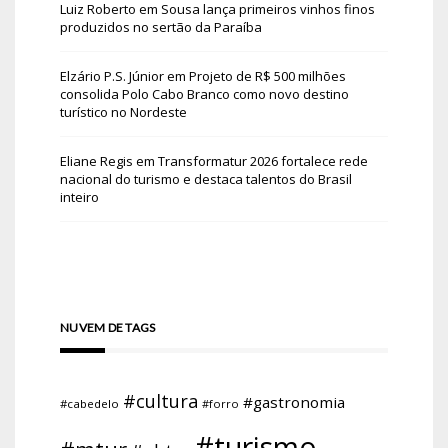
Luiz Roberto
em
Sousa lança primeiros vinhos finos
produzidos no sertão da Paraíba
Elzário P.S. Júnior
em
Projeto de R$ 500 milhões
consolida Polo Cabo Branco como novo destino
turístico no Nordeste
Eliane Regis
em
Transformatur 2026 fortalece rede
nacional do turismo e destaca talentos do Brasil
inteiro
NUVEM DE TAGS
#cultura
#gastronomia
#cabedelo
#forro
#turismo