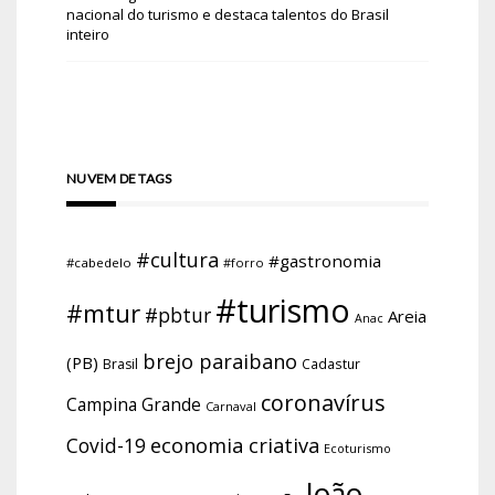
nacional do turismo e destaca talentos do Brasil
inteiro
NUVEM DE TAGS
#cultura
#gastronomia
#cabedelo
#forro
#turismo
#mtur
#pbtur
Areia
Anac
brejo paraibano
(PB)
Brasil
Cadastur
coronavírus
Campina Grande
Carnaval
economia criativa
Covid-19
Ecoturismo
João