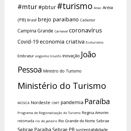
#turismo
#mtur
#pbtur
Areia
Anac
brejo paraibano
(PB)
Brasil
Cadastur
coronavírus
Campina Grande
Carnaval
economia criativa
Covid-19
Ecoturismo
João
inovação
Embratur
engenho triunfo
Pessoa
Ministro do Turismo
Ministério do Turismo
Paraíba
pandemia
Nordeste
OMT
MÚSICA
Regina Amorim
Programa de Regionalização do Turismo
Rio Grande do Norte
Sebrae
retomada
rio de janeiro
Sebrae Paraíba
Sebrae PB
sustentabilidade