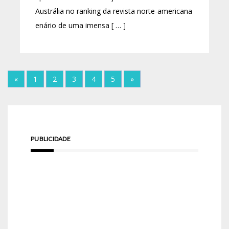
Austrália no ranking da revista norte-americana
enário de uma imensa [ … ]
«
1
2
3
4
5
»
PUBLICIDADE