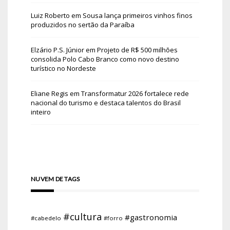
Luiz Roberto
em
Sousa lança primeiros vinhos finos
produzidos no sertão da Paraíba
Elzário P.S. Júnior
em
Projeto de R$ 500 milhões
consolida Polo Cabo Branco como novo destino
turístico no Nordeste
Eliane Regis
em
Transformatur 2026 fortalece rede
nacional do turismo e destaca talentos do Brasil
inteiro
NUVEM DE TAGS
#cultura
#gastronomia
#cabedelo
#forro