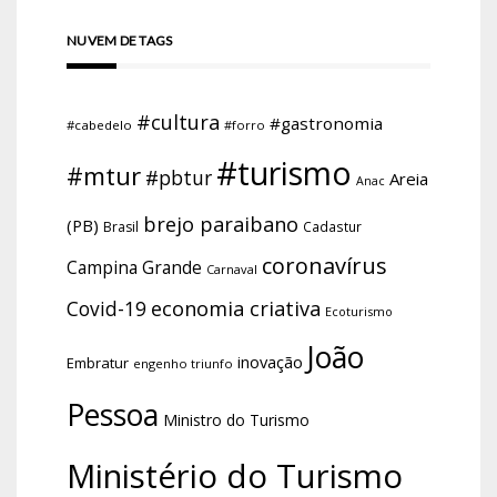
NUVEM DE TAGS
#cultura
#gastronomia
#cabedelo
#forro
#turismo
#mtur
#pbtur
Areia
Anac
brejo paraibano
(PB)
Brasil
Cadastur
coronavírus
Campina Grande
Carnaval
economia criativa
Covid-19
Ecoturismo
João
inovação
Embratur
engenho triunfo
Pessoa
Ministro do Turismo
Ministério do Turismo