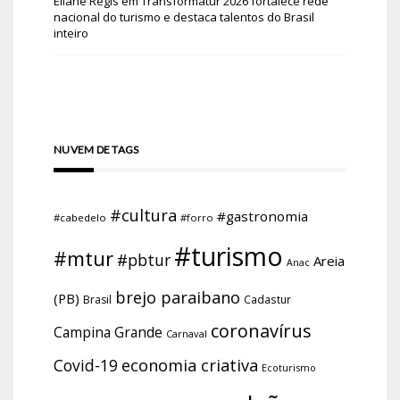
Eliane Regis
em
Transformatur 2026 fortalece rede
nacional do turismo e destaca talentos do Brasil
inteiro
NUVEM DE TAGS
#cultura
#gastronomia
#cabedelo
#forro
#turismo
#mtur
#pbtur
Areia
Anac
brejo paraibano
(PB)
Brasil
Cadastur
coronavírus
Campina Grande
Carnaval
economia criativa
Covid-19
Ecoturismo