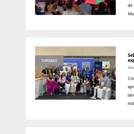
de 
Mud
Se
exp
TURISMO
Ale
Co
apr
lan
ins