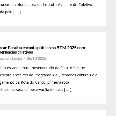
turismo, cofundadora do Instituto Vivejar e do Coletivo
a pelo [ … ]
brae Paraíba encanta público na BTM 2025 com
eriências criativas
ssandra Lontra
-
26/10/2025
m o estande mais movimentado da feira, o Sebrae
esentou roteiros do Programa ART, atrações culturais e o
çamento da Rota do Canto, primeira rota
titucionalizada de observação de aves [ … ]