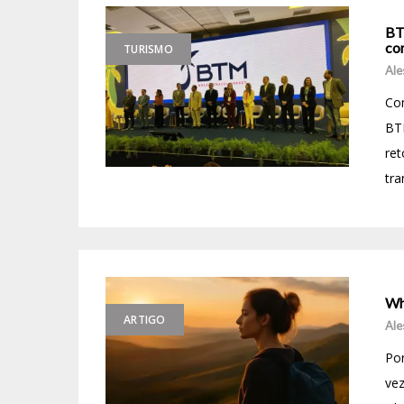
BT
co
TURISMO
Ale
Com
BT
ret
tra
Wh
ARTIGO
Ale
Por
vez