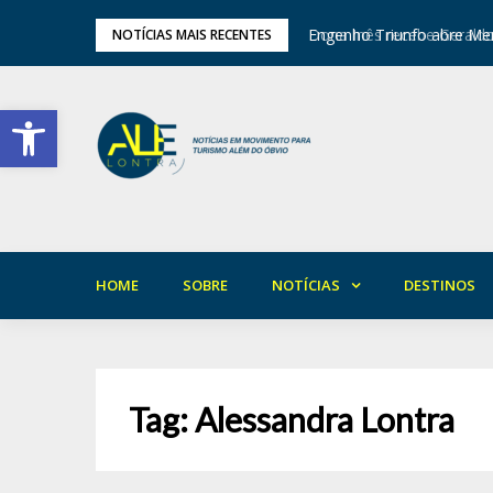
tival de Inverno das Serras
Engenho Triunfo abre Mem
NOTÍCIAS MAIS RECENTES
Barra de Ferramentas Aberta
HOME
SOBRE
NOTÍCIAS
DESTINOS
Tag:
Alessandra Lontra