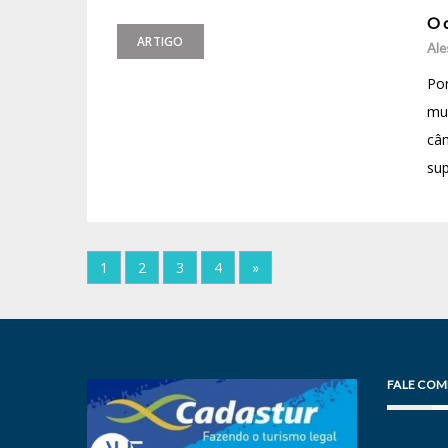
O c
ARTIGO
Ale
Por
mui
câm
sup
1
2
3
4
»
FALE COM