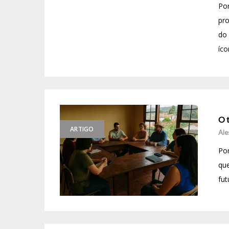
Por
pr
do 
íco
O t
ARTIGO
Ale
Por
que
fut