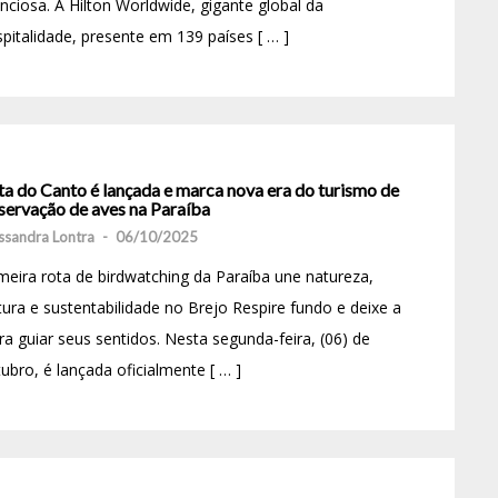
enciosa. A Hilton Worldwide, gigante global da
pitalidade, presente em 139 países [ … ]
ta do Canto é lançada e marca nova era do turismo de
servação de aves na Paraíba
ssandra Lontra
-
06/10/2025
meira rota de birdwatching da Paraíba une natureza,
tura e sustentabilidade no Brejo Respire fundo e deixe a
ra guiar seus sentidos. Nesta segunda-feira, (06) de
ubro, é lançada oficialmente [ … ]