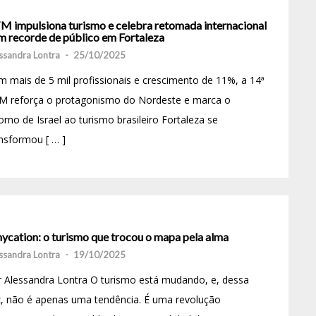
M impulsiona turismo e celebra retomada internacional
m recorde de público em Fortaleza
ssandra Lontra
-
25/10/2025
 mais de 5 mil profissionais e crescimento de 11%, a 14ª
M reforça o protagonismo do Nordeste e marca o
orno de Israel ao turismo brasileiro Fortaleza se
nsformou [ … ]
ycation: o turismo que trocou o mapa pela alma
ssandra Lontra
-
19/10/2025
 Alessandra Lontra O turismo está mudando, e, dessa
, não é apenas uma tendência. É uma revolução