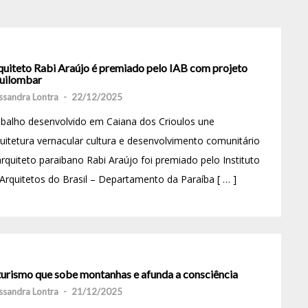
quiteto Rabi Araújo é premiado pelo IAB com projeto
uilombar
ssandra Lontra
-
22/12/2025
balho desenvolvido em Caiana dos Crioulos une
uitetura vernacular cultura e desenvolvimento comunitário
rquiteto paraibano Rabi Araújo foi premiado pelo Instituto
Arquitetos do Brasil – Departamento da Paraíba [ … ]
turismo que sobe montanhas e afunda a consciência
ssandra Lontra
-
21/12/2025