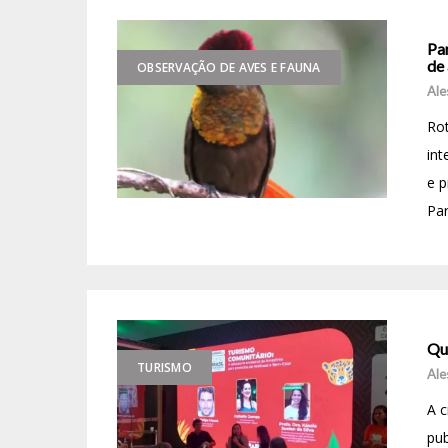
Pa
de
OBSERVAÇÃO DE AVES E FAUNA
Ale
Rot
int
e p
Par
Qu
TURISMO
Ale
A c
pub