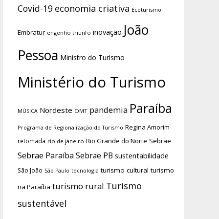
economia criativa
Covid-19
Ecoturismo
João
inovação
Embratur
engenho triunfo
Pessoa
Ministro do Turismo
Ministério do Turismo
Paraíba
pandemia
Nordeste
OMT
MÚSICA
Regina Amorim
Programa de Regionalização do Turismo
Rio Grande do Norte
Sebrae
retomada
rio de janeiro
Sebrae Paraíba
Sebrae PB
sustentabilidade
turismo cultural
turismo
São João
tecnologia
São Paulo
Turismo
turismo rural
na Paraíba
sustentável