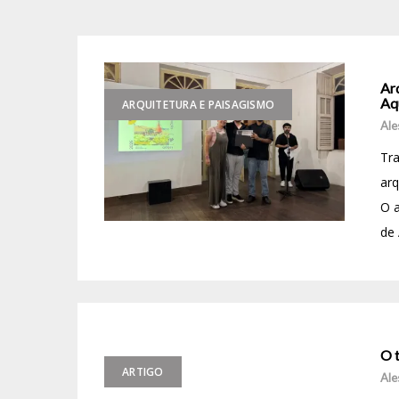
Ar
Aq
ARQUITETURA E PAISAGISMO
Ale
Tra
arq
O a
de 
O 
ARTIGO
Ale