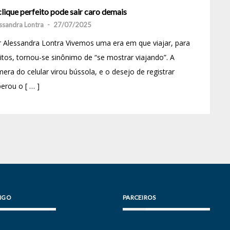
lique perfeito pode sair caro demais
ssandra Lontra
-
27/07/2025
 Alessandra Lontra Vivemos uma era em que viajar, para
tos, tornou-se sinônimo de “se mostrar viajando”. A
era do celular virou bússola, e o desejo de registrar
erou o [ … ]
IGO
PARCEIROS