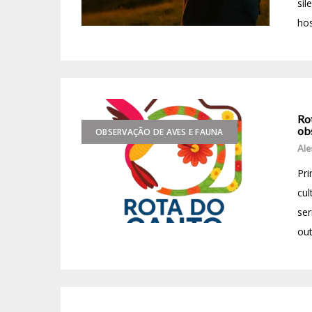
sil
hos
Ro
ob
OBSERVAÇÃO DE AVES E FAUNA
Ale
Pri
cul
ser
out