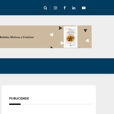
cha abre mentoria de storytelling com 10 vagas
PUBLICIDADE