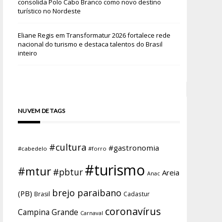
consolida Polo Cabo Branco como novo destino
turístico no Nordeste
Eliane Regis
em
Transformatur 2026 fortalece rede
nacional do turismo e destaca talentos do Brasil
inteiro
NUVEM DE TAGS
#cultura
#gastronomia
#cabedelo
#forro
#turismo
#mtur
#pbtur
Areia
Anac
brejo paraibano
(PB)
Brasil
Cadastur
coronavírus
Campina Grande
Carnaval