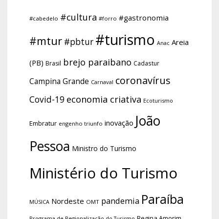
#cultura
#gastronomia
#cabedelo
#forro
#turismo
#mtur
#pbtur
Areia
Anac
brejo paraibano
(PB)
Brasil
Cadastur
coronavírus
Campina Grande
Carnaval
economia criativa
Covid-19
Ecoturismo
João
inovação
Embratur
engenho triunfo
Pessoa
Ministro do Turismo
Ministério do Turismo
Paraíba
pandemia
Nordeste
OMT
MÚSICA
Regina Amorim
Programa de Regionalização do Turismo