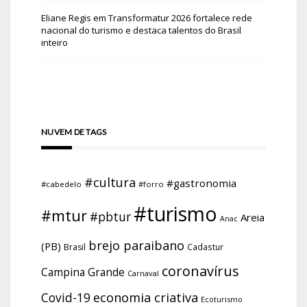
Eliane Regis
em
Transformatur 2026 fortalece rede
nacional do turismo e destaca talentos do Brasil
inteiro
NUVEM DE TAGS
#cultura
#gastronomia
#cabedelo
#forro
#turismo
#mtur
#pbtur
Areia
Anac
brejo paraibano
(PB)
Brasil
Cadastur
coronavírus
Campina Grande
Carnaval
economia criativa
Covid-19
Ecoturismo