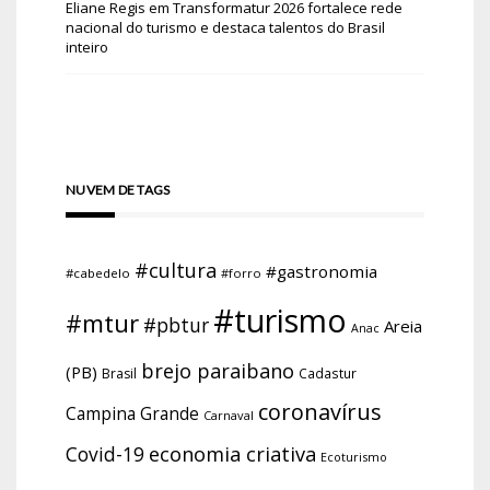
Eliane Regis
em
Transformatur 2026 fortalece rede
nacional do turismo e destaca talentos do Brasil
inteiro
NUVEM DE TAGS
#cultura
#gastronomia
#cabedelo
#forro
#turismo
#mtur
#pbtur
Areia
Anac
brejo paraibano
(PB)
Brasil
Cadastur
coronavírus
Campina Grande
Carnaval
economia criativa
Covid-19
Ecoturismo