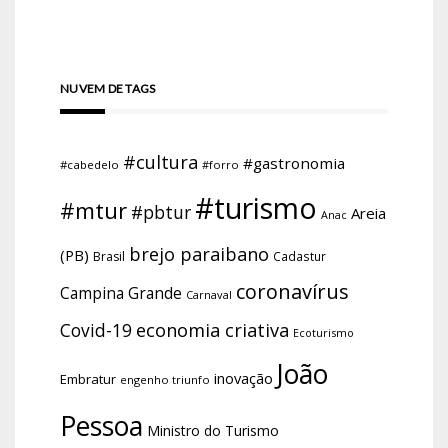
NUVEM DE TAGS
#cultura
#gastronomia
#cabedelo
#forro
#turismo
#mtur
#pbtur
Areia
Anac
brejo paraibano
(PB)
Brasil
Cadastur
coronavírus
Campina Grande
Carnaval
economia criativa
Covid-19
Ecoturismo
João
inovação
Embratur
engenho triunfo
Pessoa
Ministro do Turismo