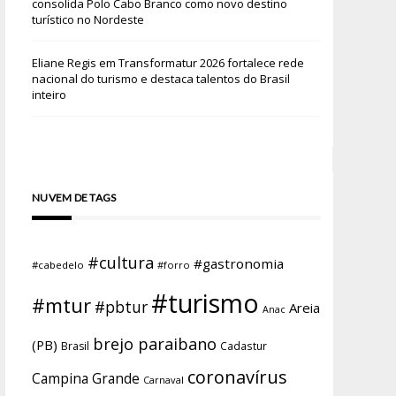
consolida Polo Cabo Branco como novo destino
turístico no Nordeste
Eliane Regis
em
Transformatur 2026 fortalece rede
nacional do turismo e destaca talentos do Brasil
inteiro
NUVEM DE TAGS
#cultura
#gastronomia
#cabedelo
#forro
#turismo
#mtur
#pbtur
Areia
Anac
brejo paraibano
(PB)
Brasil
Cadastur
coronavírus
Campina Grande
Carnaval