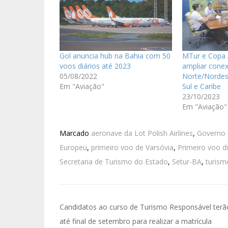
Gol anuncia hub na Bahia com 50
MTur e Copa 
voos diários até 2023
ampliar cone
05/08/2022
Norte/Nordes
Em "Aviação"
Sul e Caribe
23/10/2023
Em "Aviação"
Marcado
aeronave da Lot Polish Airlines
,
Governo 
Europeu
,
primeiro voo de Varsóvia
,
Primeiro voo d
Secretaria de Turismo do Estado
,
Setur-BA
,
turism
Candidatos ao curso de Turismo Responsável terã
até final de setembro para realizar a matrícula