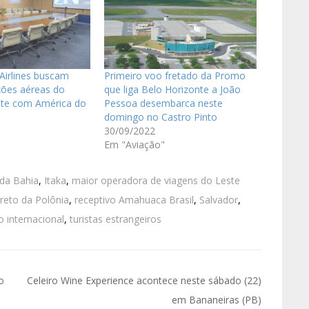
Airlines buscam
Primeiro voo fretado da Promo
xões aéreas do
que liga Belo Horizonte a João
te com América do
Pessoa desembarca neste
domingo no Castro Pinto
30/09/2022
Em "Aviação"
da Bahia
,
Itaka
,
maior operadora de viagens do Leste
ireto da Polônia
,
receptivo Amahuaca Brasil
,
Salvador
,
o internacional
,
turistas estrangeiros
o
Celeiro Wine Experience acontece neste sábado (22)
em Bananeiras (PB)