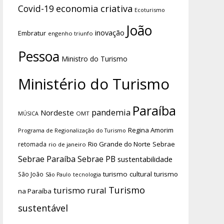
economia criativa
Covid-19
Ecoturismo
João
inovação
Embratur
engenho triunfo
Pessoa
Ministro do Turismo
Ministério do Turismo
Paraíba
pandemia
Nordeste
OMT
MÚSICA
Regina Amorim
Programa de Regionalização do Turismo
Rio Grande do Norte
Sebrae
retomada
rio de janeiro
Sebrae Paraíba
Sebrae PB
sustentabilidade
turismo cultural
turismo
São João
tecnologia
São Paulo
Turismo
turismo rural
na Paraíba
sustentável