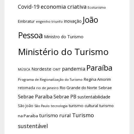
economia criativa
Covid-19
Ecoturismo
João
inovação
Embratur
engenho triunfo
Pessoa
Ministro do Turismo
Ministério do Turismo
Paraíba
pandemia
Nordeste
OMT
MÚSICA
Regina Amorim
Programa de Regionalização do Turismo
Rio Grande do Norte
Sebrae
retomada
rio de janeiro
Sebrae Paraíba
Sebrae PB
sustentabilidade
turismo cultural
turismo
São João
tecnologia
São Paulo
Turismo
turismo rural
na Paraíba
sustentável