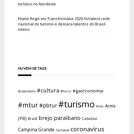
turístico no Nordeste
Eliane Regis
em
Transformatur 2026 fortalece rede
nacional do turismo e destaca talentos do Brasil
inteiro
NUVEM DE TAGS
#cultura
#gastronomia
#cabedelo
#forro
#turismo
#mtur
#pbtur
Areia
Anac
brejo paraibano
(PB)
Brasil
Cadastur
coronavírus
Campina Grande
Carnaval