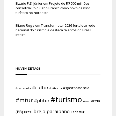
Elzário P.S. Júnior
em
Projeto de R$ 500 milhões
consolida Polo Cabo Branco como novo destino
turístico no Nordeste
Eliane Regis
em
Transformatur 2026 fortalece rede
nacional do turismo e destaca talentos do Brasil
inteiro
NUVEM DE TAGS
#cultura
#gastronomia
#cabedelo
#forro
#turismo
#mtur
#pbtur
Areia
Anac
brejo paraibano
(PB)
Brasil
Cadastur