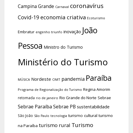
coronavírus
Campina Grande
Carnaval
economia criativa
Covid-19
Ecoturismo
João
inovação
Embratur
engenho triunfo
Pessoa
Ministro do Turismo
Ministério do Turismo
Paraíba
pandemia
Nordeste
OMT
MÚSICA
Regina Amorim
Programa de Regionalização do Turismo
Rio Grande do Norte
Sebrae
retomada
rio de janeiro
Sebrae Paraíba
Sebrae PB
sustentabilidade
turismo cultural
turismo
São João
tecnologia
São Paulo
Turismo
turismo rural
na Paraíba