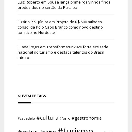
Luiz Roberto
em
Sousa lança primeiros vinhos finos
produzidos no sertão da Paraíba
Elzário P.S. Júnior
em
Projeto de R$ 500 milhões
consolida Polo Cabo Branco como novo destino
turístico no Nordeste
Eliane Regis
em
Transformatur 2026 fortalece rede
nacional do turismo e destaca talentos do Brasil
inteiro
NUVEM DE TAGS
#cultura
#gastronomia
#cabedelo
#forro
#turismo
#mtur