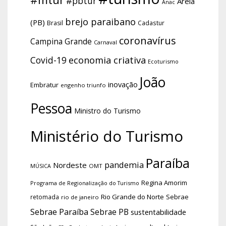
#pbtur
Areia
Anac
brejo paraibano
(PB)
Brasil
Cadastur
coronavírus
Campina Grande
Carnaval
economia criativa
Covid-19
Ecoturismo
João
inovação
Embratur
engenho triunfo
Pessoa
Ministro do Turismo
Ministério do Turismo
Paraíba
pandemia
Nordeste
OMT
MÚSICA
Regina Amorim
Programa de Regionalização do Turismo
Rio Grande do Norte
Sebrae
retomada
rio de janeiro
Sebrae Paraíba
Sebrae PB
sustentabilidade