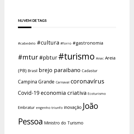
NUVEM DE TAGS
#cultura
#gastronomia
#cabedelo
#forro
#turismo
#mtur
#pbtur
Areia
Anac
brejo paraibano
(PB)
Brasil
Cadastur
coronavírus
Campina Grande
Carnaval
economia criativa
Covid-19
Ecoturismo
João
inovação
Embratur
engenho triunfo
Pessoa
Ministro do Turismo